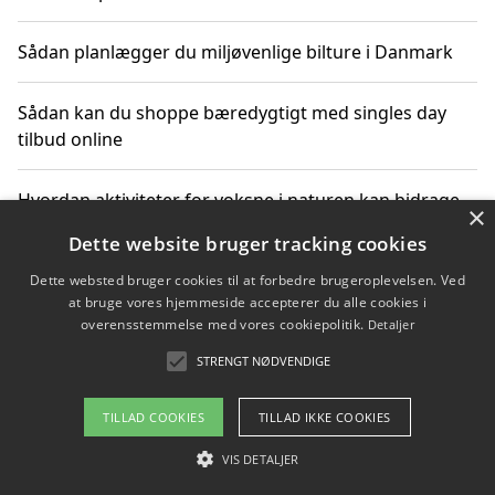
Sådan planlægger du miljøvenlige bilture i Danmark
Sådan kan du shoppe bæredygtigt med singles day
tilbud online
Hvordan aktiviteter for voksne i naturen kan bidrage
×
til CO2-reduktion
Dette website bruger tracking cookies
Dette websted bruger cookies til at forbedre brugeroplevelsen. Ved
Sådan planlægger du dine vigtige datoer for CO2-
at bruge vores hjemmeside accepterer du alle cookies i
reduktion
overensstemmelse med vores cookiepolitik.
Detaljer
STRENGT NØDVENDIGE
Copyright 2026 - Pilanto Aps
TILLAD COOKIES
TILLAD IKKE COOKIES
Om / kontakt
Blog
Betingelser
VIS DETALJER