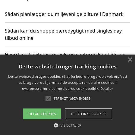
Sådan planlægger du miljøvenlige bilture i Danmark
Sådan kan du shoppe bæredygtigt med singles day
tilbud online
Hvordan aktiviteter for voksne i naturen kan bidrage
×
til CO2-reduktion
Dette website bruger tracking cookies
Dette websted bruger cookies til at forbedre brugeroplevelsen. Ved
Sådan planlægger du dine vigtige datoer for CO2-
at bruge vores hjemmeside accepterer du alle cookies i
reduktion
overensstemmelse med vores cookiepolitik.
Detaljer
STRENGT NØDVENDIGE
Copyright 2026 - Pilanto Aps
TILLAD COOKIES
TILLAD IKKE COOKIES
Om / kontakt
Blog
Betingelser
VIS DETALJER