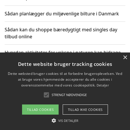
Sådan planlægger du miljøvenlige bilture i Danmark
Sådan kan du shoppe bæredygtigt med singles day
tilbud online
Hvordan aktiviteter for voksne i naturen kan bidrage
×
til CO2-reduktion
Dette website bruger tracking cookies
Dette websted bruger cookies til at forbedre brugeroplevelsen. Ved
Sådan planlægger du dine vigtige datoer for CO2-
at bruge vores hjemmeside accepterer du alle cookies i
reduktion
overensstemmelse med vores cookiepolitik.
Detaljer
STRENGT NØDVENDIGE
Copyright 2026 - Pilanto Aps
TILLAD COOKIES
TILLAD IKKE COOKIES
Om / kontakt
Blog
Betingelser
VIS DETALJER