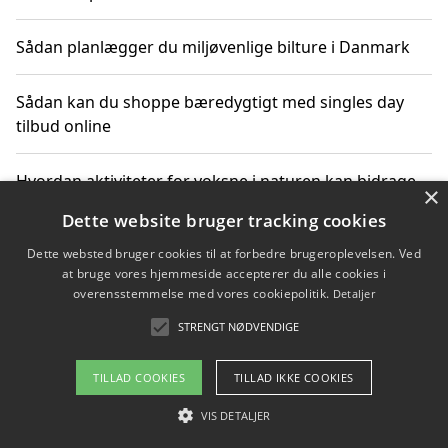
Sådan planlægger du miljøvenlige bilture i Danmark
Sådan kan du shoppe bæredygtigt med singles day
tilbud online
Hvordan aktiviteter for voksne i naturen kan bidrage
×
til CO2-reduktion
Dette website bruger tracking cookies
Dette websted bruger cookies til at forbedre brugeroplevelsen. Ved
Sådan planlægger du dine vigtige datoer for CO2-
at bruge vores hjemmeside accepterer du alle cookies i
reduktion
overensstemmelse med vores cookiepolitik.
Detaljer
STRENGT NØDVENDIGE
Copyright 2026 - Pilanto Aps
TILLAD COOKIES
TILLAD IKKE COOKIES
Om / kontakt
Blog
Betingelser
VIS DETALJER