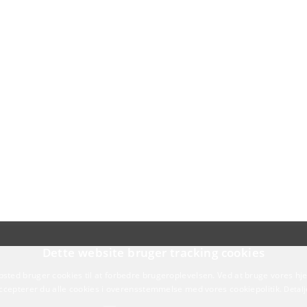
Dette website bruger tracking cookies
sted bruger cookies til at forbedre brugeroplevelsen. Ved at bruge vores 
ccepterer du alle cookies i overensstemmelse med vores cookiepolitik.
Detalj