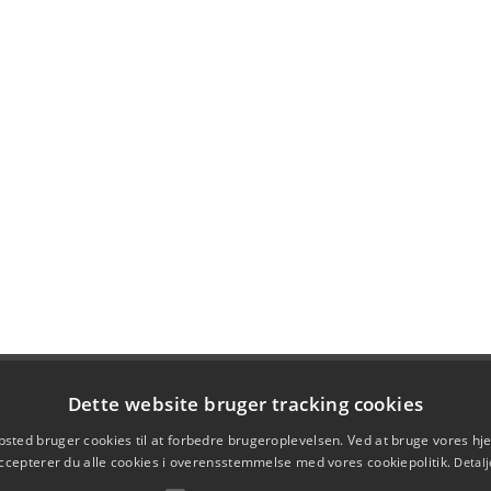
Dette website bruger tracking cookies
sted bruger cookies til at forbedre brugeroplevelsen. Ved at bruge vores 
ccepterer du alle cookies i overensstemmelse med vores cookiepolitik.
Detalj