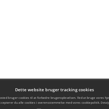
Dette website bruger tracking cookies
sted bruger cookies til at forbedre brugeroplevelsen. Ved at bruge vores 
ccepterer du alle cookies i overensstemmelse med vores cookiepolitik.
Detalj