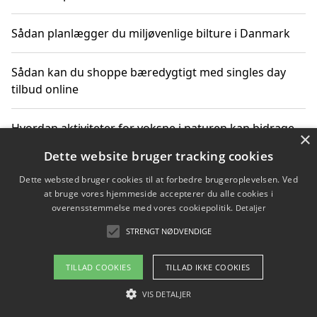
Sådan planlægger du miljøvenlige bilture i Danmark
Sådan kan du shoppe bæredygtigt med singles day
tilbud online
Hvordan aktiviteter for voksne i naturen kan bidrage
×
til CO2-reduktion
Dette website bruger tracking cookies
Dette websted bruger cookies til at forbedre brugeroplevelsen. Ved
Sådan planlægger du dine vigtige datoer for CO2-
at bruge vores hjemmeside accepterer du alle cookies i
reduktion
overensstemmelse med vores cookiepolitik.
Detaljer
STRENGT NØDVENDIGE
Copyright 2026 - Pilanto Aps
TILLAD COOKIES
TILLAD IKKE COOKIES
Om / kontakt
Blog
Betingelser
VIS DETALJER