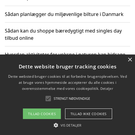
Sådan planlægger du miljøvenlige bilture i Danmark
Sådan kan du shoppe bæredygtigt med singles day
tilbud online
Hvordan aktiviteter for voksne i naturen kan bidrage
×
til CO2-reduktion
Dette website bruger tracking cookies
Dette websted bruger cookies til at forbedre brugeroplevelsen. Ved
Sådan planlægger du dine vigtige datoer for CO2-
at bruge vores hjemmeside accepterer du alle cookies i
reduktion
overensstemmelse med vores cookiepolitik.
Detaljer
STRENGT NØDVENDIGE
Copyright 2026 - Pilanto Aps
TILLAD COOKIES
TILLAD IKKE COOKIES
Om / kontakt
Blog
Betingelser
VIS DETALJER