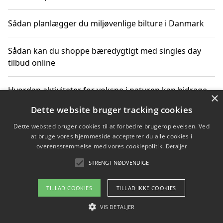
Sådan planlægger du miljøvenlige bilture i Danmark
Sådan kan du shoppe bæredygtigt med singles day
tilbud online
Hvordan aktiviteter for voksne i naturen kan bidrage
×
til CO2-reduktion
Dette website bruger tracking cookies
Dette websted bruger cookies til at forbedre brugeroplevelsen. Ved
Sådan planlægger du dine vigtige datoer for CO2-
at bruge vores hjemmeside accepterer du alle cookies i
reduktion
overensstemmelse med vores cookiepolitik.
Detaljer
STRENGT NØDVENDIGE
Copyright 2026 - Pilanto Aps
TILLAD COOKIES
TILLAD IKKE COOKIES
Om / kontakt
Blog
Betingelser
VIS DETALJER