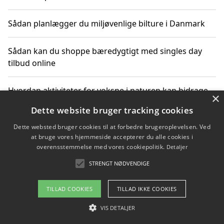
Sådan planlægger du miljøvenlige bilture i Danmark
Sådan kan du shoppe bæredygtigt med singles day
tilbud online
Hvordan aktiviteter for voksne i naturen kan bidrage
×
til CO2-reduktion
Dette website bruger tracking cookies
Dette websted bruger cookies til at forbedre brugeroplevelsen. Ved
Sådan planlægger du dine vigtige datoer for CO2-
at bruge vores hjemmeside accepterer du alle cookies i
reduktion
overensstemmelse med vores cookiepolitik.
Detaljer
STRENGT NØDVENDIGE
Copyright 2026 - Pilanto Aps
TILLAD COOKIES
TILLAD IKKE COOKIES
Om / kontakt
Blog
Betingelser
VIS DETALJER