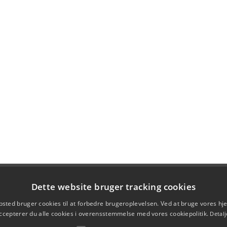
Dette website bruger tracking cookies
sted bruger cookies til at forbedre brugeroplevelsen. Ved at bruge vores 
ccepterer du alle cookies i overensstemmelse med vores cookiepolitik.
Detalj