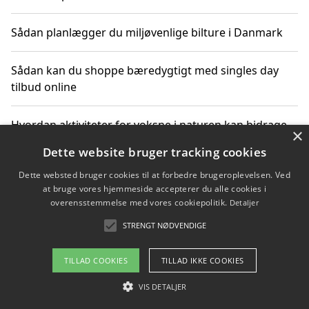
Sådan planlægger du miljøvenlige bilture i Danmark
Sådan kan du shoppe bæredygtigt med singles day
tilbud online
Hvordan aktiviteter for voksne i naturen kan bidrage
×
til CO2-reduktion
Dette website bruger tracking cookies
Dette websted bruger cookies til at forbedre brugeroplevelsen. Ved
Sådan planlægger du dine vigtige datoer for CO2-
at bruge vores hjemmeside accepterer du alle cookies i
reduktion
overensstemmelse med vores cookiepolitik.
Detaljer
STRENGT NØDVENDIGE
Copyright 2026 - Pilanto Aps
TILLAD COOKIES
TILLAD IKKE COOKIES
Om / kontakt
Blog
Betingelser
VIS DETALJER