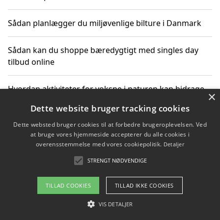
Sådan planlægger du miljøvenlige bilture i Danmark
Sådan kan du shoppe bæredygtigt med singles day
tilbud online
Hvordan aktiviteter for voksne i naturen kan bidrage
×
til CO2-reduktion
Dette website bruger tracking cookies
Dette websted bruger cookies til at forbedre brugeroplevelsen. Ved
Sådan planlægger du dine vigtige datoer for CO2-
at bruge vores hjemmeside accepterer du alle cookies i
reduktion
overensstemmelse med vores cookiepolitik.
Detaljer
STRENGT NØDVENDIGE
Copyright 2026 - Pilanto Aps
TILLAD COOKIES
TILLAD IKKE COOKIES
Om / kontakt
Blog
Betingelser
VIS DETALJER