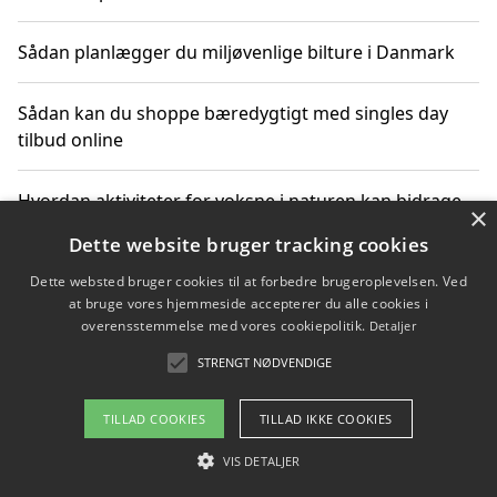
Sådan planlægger du miljøvenlige bilture i Danmark
Sådan kan du shoppe bæredygtigt med singles day
tilbud online
Hvordan aktiviteter for voksne i naturen kan bidrage
×
til CO2-reduktion
Dette website bruger tracking cookies
Dette websted bruger cookies til at forbedre brugeroplevelsen. Ved
Sådan planlægger du dine vigtige datoer for CO2-
at bruge vores hjemmeside accepterer du alle cookies i
reduktion
overensstemmelse med vores cookiepolitik.
Detaljer
STRENGT NØDVENDIGE
Copyright 2026 - Pilanto Aps
TILLAD COOKIES
TILLAD IKKE COOKIES
Om / kontakt
Blog
Betingelser
VIS DETALJER