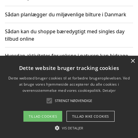
Sådan planlægger du miljøvenlige bilture i Danmark
Sådan kan du shoppe bæredygtigt med singles day
tilbud online
Hvordan aktiviteter for voksne i naturen kan bidrage
×
til CO2-reduktion
Dette website bruger tracking cookies
Dette websted bruger cookies til at forbedre brugeroplevelsen. Ved
Sådan planlægger du dine vigtige datoer for CO2-
at bruge vores hjemmeside accepterer du alle cookies i
reduktion
overensstemmelse med vores cookiepolitik.
Detaljer
STRENGT NØDVENDIGE
Copyright 2026 - Pilanto Aps
TILLAD COOKIES
TILLAD IKKE COOKIES
Om / kontakt
Blog
Betingelser
VIS DETALJER