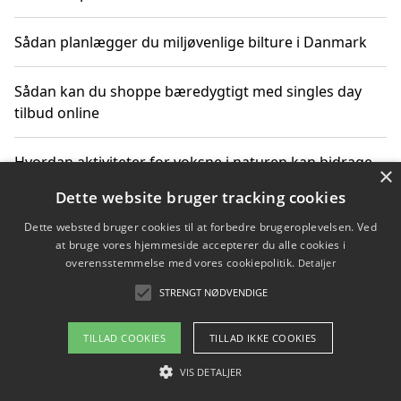
Sådan planlægger du miljøvenlige bilture i Danmark
Sådan kan du shoppe bæredygtigt med singles day
tilbud online
Hvordan aktiviteter for voksne i naturen kan bidrage
×
til CO2-reduktion
Dette website bruger tracking cookies
Dette websted bruger cookies til at forbedre brugeroplevelsen. Ved
Sådan planlægger du dine vigtige datoer for CO2-
at bruge vores hjemmeside accepterer du alle cookies i
reduktion
overensstemmelse med vores cookiepolitik.
Detaljer
STRENGT NØDVENDIGE
Copyright 2026 - Pilanto Aps
TILLAD COOKIES
TILLAD IKKE COOKIES
Om / kontakt
Blog
Betingelser
VIS DETALJER