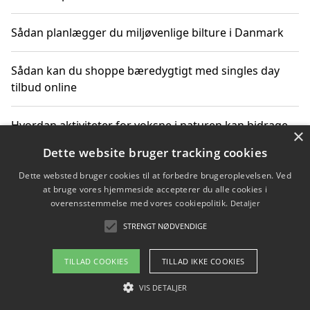
Sådan planlægger du miljøvenlige bilture i Danmark
Sådan kan du shoppe bæredygtigt med singles day
tilbud online
Hvordan aktiviteter for voksne i naturen kan bidrage
×
til CO2-reduktion
Dette website bruger tracking cookies
Dette websted bruger cookies til at forbedre brugeroplevelsen. Ved
Sådan planlægger du dine vigtige datoer for CO2-
at bruge vores hjemmeside accepterer du alle cookies i
reduktion
overensstemmelse med vores cookiepolitik.
Detaljer
STRENGT NØDVENDIGE
Copyright 2026 - Pilanto Aps
TILLAD COOKIES
TILLAD IKKE COOKIES
Om / kontakt
Blog
Betingelser
VIS DETALJER