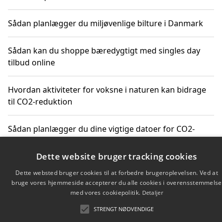
Sådan planlægger du miljøvenlige bilture i Danmark
Sådan kan du shoppe bæredygtigt med singles day
tilbud online
Hvordan aktiviteter for voksne i naturen kan bidrage
til CO2-reduktion
Sådan planlægger du dine vigtige datoer for CO2-
reduktion
Dette website bruger tracking cookies
Dette websted bruger cookies til at forbedre brugeroplevelsen. Ved at
bruge vores hjemmeside accepterer du alle cookies i overensstemmelse
Copyright 2026 - Pilanto Aps
med vores cookiepolitik.
Detaljer
Om / kontakt
Blog
Betingelser
STRENGT NØDVENDIGE