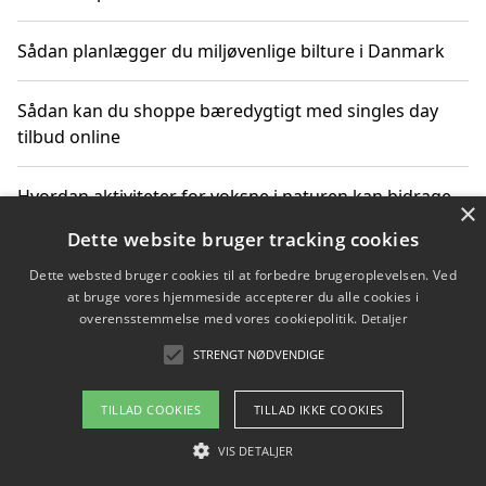
Sådan planlægger du miljøvenlige bilture i Danmark
Sådan kan du shoppe bæredygtigt med singles day
tilbud online
Hvordan aktiviteter for voksne i naturen kan bidrage
×
til CO2-reduktion
Dette website bruger tracking cookies
Dette websted bruger cookies til at forbedre brugeroplevelsen. Ved
Sådan planlægger du dine vigtige datoer for CO2-
at bruge vores hjemmeside accepterer du alle cookies i
reduktion
overensstemmelse med vores cookiepolitik.
Detaljer
STRENGT NØDVENDIGE
Copyright 2026 - Pilanto Aps
TILLAD COOKIES
TILLAD IKKE COOKIES
Om / kontakt
Blog
Betingelser
VIS DETALJER