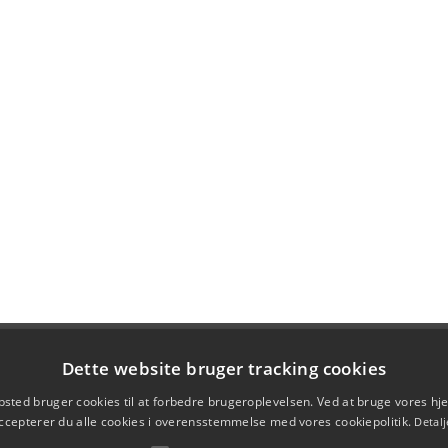
Dette website bruger tracking cookies
sted bruger cookies til at forbedre brugeroplevelsen. Ved at bruge vores 
ccepterer du alle cookies i overensstemmelse med vores cookiepolitik.
Detalj