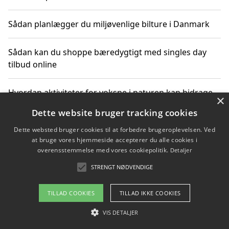
Sådan planlægger du miljøvenlige bilture i Danmark
Sådan kan du shoppe bæredygtigt med singles day
tilbud online
Hvordan aktiviteter for voksne i naturen kan bidrage
×
til CO2-reduktion
Dette website bruger tracking cookies
Dette websted bruger cookies til at forbedre brugeroplevelsen. Ved
Sådan planlægger du dine vigtige datoer for CO2-
at bruge vores hjemmeside accepterer du alle cookies i
reduktion
overensstemmelse med vores cookiepolitik.
Detaljer
STRENGT NØDVENDIGE
Copyright 2026 - Pilanto Aps
TILLAD COOKIES
TILLAD IKKE COOKIES
Om / kontakt
Blog
Betingelser
VIS DETALJER