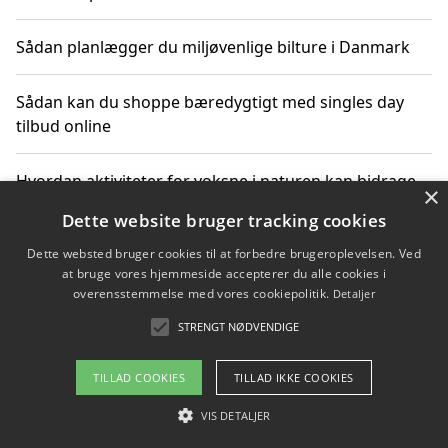
Sådan planlægger du miljøvenlige bilture i Danmark
Sådan kan du shoppe bæredygtigt med singles day
tilbud online
Hvordan aktiviteter for voksne i naturen kan bidrage
×
til CO2-reduktion
Dette website bruger tracking cookies
Dette websted bruger cookies til at forbedre brugeroplevelsen. Ved
Sådan planlægger du dine vigtige datoer for CO2-
at bruge vores hjemmeside accepterer du alle cookies i
reduktion
overensstemmelse med vores cookiepolitik.
Detaljer
STRENGT NØDVENDIGE
Copyright 2026 - Pilanto Aps
TILLAD COOKIES
TILLAD IKKE COOKIES
Om / kontakt
Blog
Betingelser
VIS DETALJER