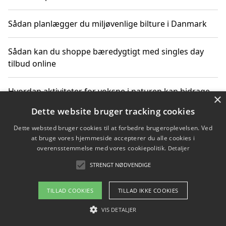
Sådan planlægger du miljøvenlige bilture i Danmark
Sådan kan du shoppe bæredygtigt med singles day
tilbud online
Hvordan aktiviteter for voksne i naturen kan bidrage
×
til CO2-reduktion
Dette website bruger tracking cookies
Dette websted bruger cookies til at forbedre brugeroplevelsen. Ved
Sådan planlægger du dine vigtige datoer for CO2-
at bruge vores hjemmeside accepterer du alle cookies i
reduktion
overensstemmelse med vores cookiepolitik.
Detaljer
STRENGT NØDVENDIGE
Copyright 2026 - Pilanto Aps
TILLAD COOKIES
TILLAD IKKE COOKIES
Om / kontakt
Blog
Betingelser
VIS DETALJER