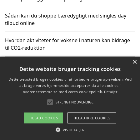
Sådan kan du shoppe bæredygtigt med singles day
tilbud online
Hvordan aktiviteter for voksne i naturen kan bidrage
til CO2-reduktion
×
Sådan planlægger du dine vigtige datoer for CO2-
Dette website bruger tracking cookies
reduktion
Dette websted bruger cookies til at forbedre brugeroplevelsen. Ved
at bruge vores hjemmeside accepterer du alle cookies i
overensstemmelse med vores cookiepolitik.
Detaljer
Copyright 2026 - Pilanto Aps
STRENGT NØDVENDIGE
Om / kontakt
Blog
Betingelser
TILLAD COOKIES
TILLAD IKKE COOKIES
VIS DETALJER