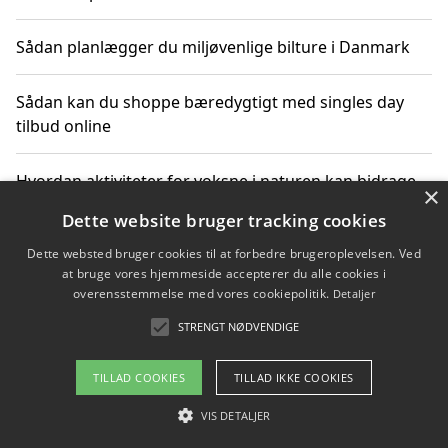
Sådan planlægger du miljøvenlige bilture i Danmark
Sådan kan du shoppe bæredygtigt med singles day
tilbud online
Hvordan aktiviteter for voksne i naturen kan bidrage
×
til CO2-reduktion
Dette website bruger tracking cookies
Dette websted bruger cookies til at forbedre brugeroplevelsen. Ved
Sådan planlægger du dine vigtige datoer for CO2-
at bruge vores hjemmeside accepterer du alle cookies i
reduktion
overensstemmelse med vores cookiepolitik.
Detaljer
STRENGT NØDVENDIGE
Copyright 2026 - Pilanto Aps
TILLAD COOKIES
TILLAD IKKE COOKIES
Om / kontakt
Blog
Betingelser
VIS DETALJER