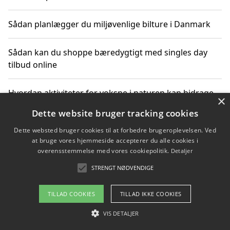
Sådan planlægger du miljøvenlige bilture i Danmark
Sådan kan du shoppe bæredygtigt med singles day
tilbud online
Hvordan aktiviteter for voksne i naturen kan bidrage
×
til CO2-reduktion
Dette website bruger tracking cookies
Dette websted bruger cookies til at forbedre brugeroplevelsen. Ved
Sådan planlægger du dine vigtige datoer for CO2-
at bruge vores hjemmeside accepterer du alle cookies i
reduktion
overensstemmelse med vores cookiepolitik.
Detaljer
STRENGT NØDVENDIGE
Copyright 2026 - Pilanto Aps
TILLAD COOKIES
TILLAD IKKE COOKIES
Om / kontakt
Blog
Betingelser
VIS DETALJER