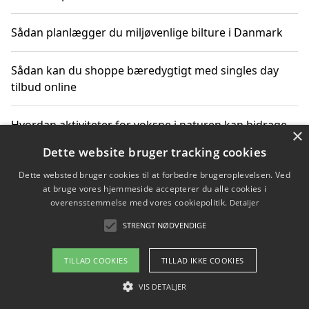
Sådan planlægger du miljøvenlige bilture i Danmark
Sådan kan du shoppe bæredygtigt med singles day
tilbud online
Hvordan aktiviteter for voksne i naturen kan bidrage
×
til CO2-reduktion
Dette website bruger tracking cookies
Dette websted bruger cookies til at forbedre brugeroplevelsen. Ved
Sådan planlægger du dine vigtige datoer for CO2-
at bruge vores hjemmeside accepterer du alle cookies i
reduktion
overensstemmelse med vores cookiepolitik.
Detaljer
STRENGT NØDVENDIGE
Copyright 2026 - Pilanto Aps
TILLAD COOKIES
TILLAD IKKE COOKIES
Om / kontakt
Blog
Betingelser
VIS DETALJER