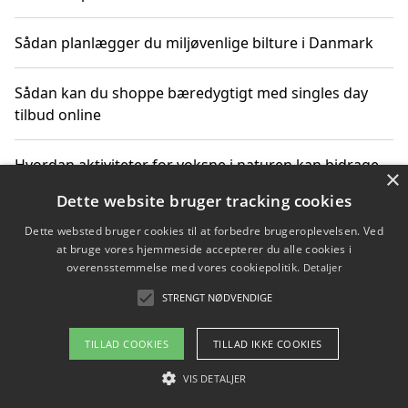
Sådan planlægger du miljøvenlige bilture i Danmark
Sådan kan du shoppe bæredygtigt med singles day
tilbud online
Hvordan aktiviteter for voksne i naturen kan bidrage
×
til CO2-reduktion
Dette website bruger tracking cookies
Dette websted bruger cookies til at forbedre brugeroplevelsen. Ved
Sådan planlægger du dine vigtige datoer for CO2-
at bruge vores hjemmeside accepterer du alle cookies i
reduktion
overensstemmelse med vores cookiepolitik.
Detaljer
STRENGT NØDVENDIGE
Copyright 2026 - Pilanto Aps
TILLAD COOKIES
TILLAD IKKE COOKIES
Om / kontakt
Blog
Betingelser
VIS DETALJER