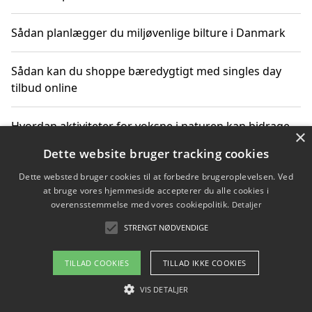
Sådan planlægger du miljøvenlige bilture i Danmark
Sådan kan du shoppe bæredygtigt med singles day
tilbud online
Hvordan aktiviteter for voksne i naturen kan bidrage
×
til CO2-reduktion
Dette website bruger tracking cookies
Dette websted bruger cookies til at forbedre brugeroplevelsen. Ved
Sådan planlægger du dine vigtige datoer for CO2-
at bruge vores hjemmeside accepterer du alle cookies i
reduktion
overensstemmelse med vores cookiepolitik.
Detaljer
STRENGT NØDVENDIGE
Copyright 2026 - Pilanto Aps
TILLAD COOKIES
TILLAD IKKE COOKIES
Om / kontakt
Blog
Betingelser
VIS DETALJER