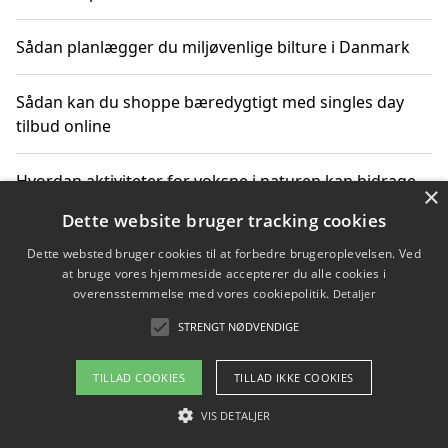
Sådan planlægger du miljøvenlige bilture i Danmark
Sådan kan du shoppe bæredygtigt med singles day
tilbud online
Hvordan aktiviteter for voksne i naturen kan bidrage
×
til CO2-reduktion
Dette website bruger tracking cookies
Dette websted bruger cookies til at forbedre brugeroplevelsen. Ved
Sådan planlægger du dine vigtige datoer for CO2-
at bruge vores hjemmeside accepterer du alle cookies i
reduktion
overensstemmelse med vores cookiepolitik.
Detaljer
STRENGT NØDVENDIGE
Copyright 2026 - Pilanto Aps
TILLAD COOKIES
TILLAD IKKE COOKIES
Om / kontakt
Blog
Betingelser
VIS DETALJER