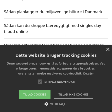
Sådan planlægger du miljøvenlige bilture i Danmark
Sådan kan du shoppe bæredygtigt med singles day
tilbud online
Hvordan aktiviteter for voksne i naturen kan bidrage
×
til CO2-reduktion
Dette website bruger tracking cookies
Dette websted bruger cookies til at forbedre brugeroplevelsen. Ved
Sådan planlægger du dine vigtige datoer for CO2-
at bruge vores hjemmeside accepterer du alle cookies i
reduktion
overensstemmelse med vores cookiepolitik.
Detaljer
STRENGT NØDVENDIGE
Copyright 2026 - Pilanto Aps
TILLAD COOKIES
TILLAD IKKE COOKIES
Om / kontakt
Blog
Betingelser
VIS DETALJER