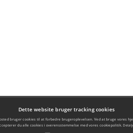
Dette website bruger tracking cookies
sted bruger cookies til at forbedre brugeroplevelsen. Ved at bruge vores 
ccepterer du alle cookies i overensstemmelse med vores cookiepolitik.
Detalj