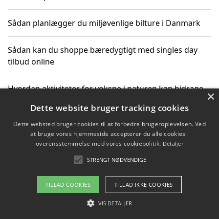
Sådan planlægger du miljøvenlige bilture i Danmark
Sådan kan du shoppe bæredygtigt med singles day
tilbud online
Hvordan aktiviteter for voksne i naturen kan bidrage
×
til CO2-reduktion
Dette website bruger tracking cookies
Dette websted bruger cookies til at forbedre brugeroplevelsen. Ved
Sådan planlægger du dine vigtige datoer for CO2-
at bruge vores hjemmeside accepterer du alle cookies i
reduktion
overensstemmelse med vores cookiepolitik.
Detaljer
STRENGT NØDVENDIGE
Copyright 2026 - Pilanto Aps
TILLAD COOKIES
TILLAD IKKE COOKIES
Om / kontakt
Blog
Betingelser
VIS DETALJER