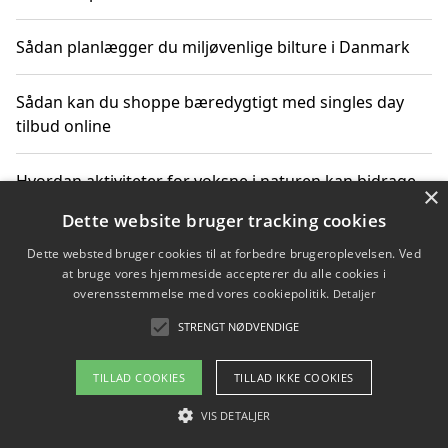
Sådan planlægger du miljøvenlige bilture i Danmark
Sådan kan du shoppe bæredygtigt med singles day
tilbud online
Hvordan aktiviteter for voksne i naturen kan bidrage
×
til CO2-reduktion
Dette website bruger tracking cookies
Dette websted bruger cookies til at forbedre brugeroplevelsen. Ved
Sådan planlægger du dine vigtige datoer for CO2-
at bruge vores hjemmeside accepterer du alle cookies i
reduktion
overensstemmelse med vores cookiepolitik.
Detaljer
STRENGT NØDVENDIGE
Copyright 2026 - Pilanto Aps
TILLAD COOKIES
TILLAD IKKE COOKIES
Om / kontakt
Blog
Betingelser
VIS DETALJER