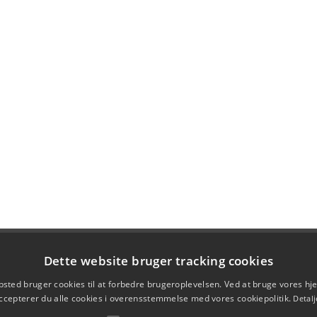
Dette website bruger tracking cookies
sted bruger cookies til at forbedre brugeroplevelsen. Ved at bruge vores 
ccepterer du alle cookies i overensstemmelse med vores cookiepolitik.
Detalj