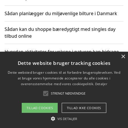
Sådan planlægger du miljøvenlige bilture i Danmark
Sådan kan du shoppe bæredygtigt med singles day
tilbud online
Hvordan aktiviteter for voksne i naturen kan bidrage
×
til CO2-reduktion
Dette website bruger tracking cookies
Dette websted bruger cookies til at forbedre brugeroplevelsen. Ved
Sådan planlægger du dine vigtige datoer for CO2-
at bruge vores hjemmeside accepterer du alle cookies i
reduktion
overensstemmelse med vores cookiepolitik.
Detaljer
STRENGT NØDVENDIGE
Copyright 2026 - Pilanto Aps
TILLAD COOKIES
TILLAD IKKE COOKIES
Om / kontakt
Blog
Betingelser
VIS DETALJER