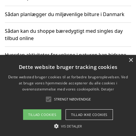
Sådan planlægger du miljøvenlige bilture i Danmark
Sådan kan du shoppe bæredygtigt med singles day
tilbud online
Hvordan aktiviteter for voksne i naturen kan bidrage
×
til CO2-reduktion
Dette website bruger tracking cookies
Dette websted bruger cookies til at forbedre brugeroplevelsen. Ved
Sådan planlægger du dine vigtige datoer for CO2-
at bruge vores hjemmeside accepterer du alle cookies i
reduktion
overensstemmelse med vores cookiepolitik.
Detaljer
STRENGT NØDVENDIGE
Copyright 2026 - Pilanto Aps
TILLAD COOKIES
TILLAD IKKE COOKIES
Om / kontakt
Blog
Betingelser
VIS DETALJER