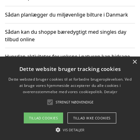
Sådan planlægger du miljøvenlige bilture i Danmark
Sådan kan du shoppe bæredygtigt med singles day
tilbud online
Hvordan aktiviteter for voksne i naturen kan bidrage
×
til CO2-reduktion
Dette website bruger tracking cookies
Dette websted bruger cookies til at forbedre brugeroplevelsen. Ved
Sådan planlægger du dine vigtige datoer for CO2-
at bruge vores hjemmeside accepterer du alle cookies i
reduktion
overensstemmelse med vores cookiepolitik.
Detaljer
STRENGT NØDVENDIGE
Copyright 2026 - Pilanto Aps
TILLAD COOKIES
TILLAD IKKE COOKIES
Om / kontakt
Blog
Betingelser
VIS DETALJER