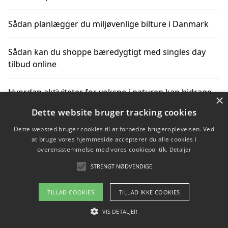
Sådan planlægger du miljøvenlige bilture i Danmark
Sådan kan du shoppe bæredygtigt med singles day
tilbud online
Hvordan aktiviteter for voksne i naturen kan bidrage
×
til CO2-reduktion
Dette website bruger tracking cookies
Dette websted bruger cookies til at forbedre brugeroplevelsen. Ved
Sådan planlægger du dine vigtige datoer for CO2-
at bruge vores hjemmeside accepterer du alle cookies i
reduktion
overensstemmelse med vores cookiepolitik.
Detaljer
STRENGT NØDVENDIGE
Copyright 2026 - Pilanto Aps
TILLAD COOKIES
TILLAD IKKE COOKIES
Om / kontakt
Blog
Betingelser
VIS DETALJER