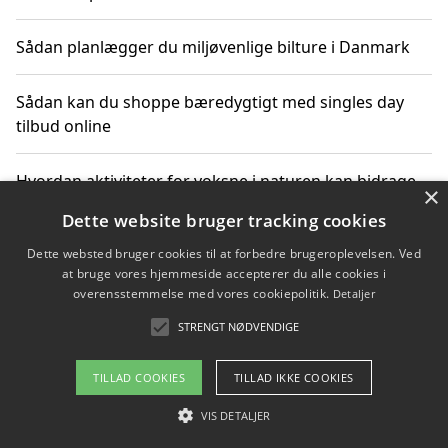
Sådan planlægger du miljøvenlige bilture i Danmark
Sådan kan du shoppe bæredygtigt med singles day
tilbud online
Hvordan aktiviteter for voksne i naturen kan bidrage
×
til CO2-reduktion
Dette website bruger tracking cookies
Dette websted bruger cookies til at forbedre brugeroplevelsen. Ved
Sådan planlægger du dine vigtige datoer for CO2-
at bruge vores hjemmeside accepterer du alle cookies i
reduktion
overensstemmelse med vores cookiepolitik.
Detaljer
STRENGT NØDVENDIGE
Copyright 2026 - Pilanto Aps
TILLAD COOKIES
TILLAD IKKE COOKIES
Om / kontakt
Blog
Betingelser
VIS DETALJER