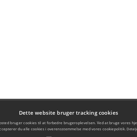
Dette website bruger tracking cookies
sted bruger cookies til at forbedre brugeroplevelsen. Ved at bruge vores 
ccepterer du alle cookies i overensstemmelse med vores cookiepolitik.
Detalj