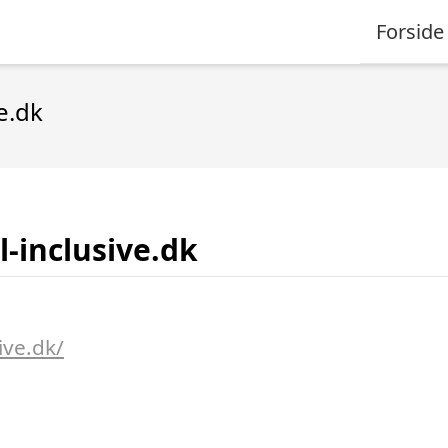
Forside
ve.dk
ll-inclusive.dk
sive.dk/