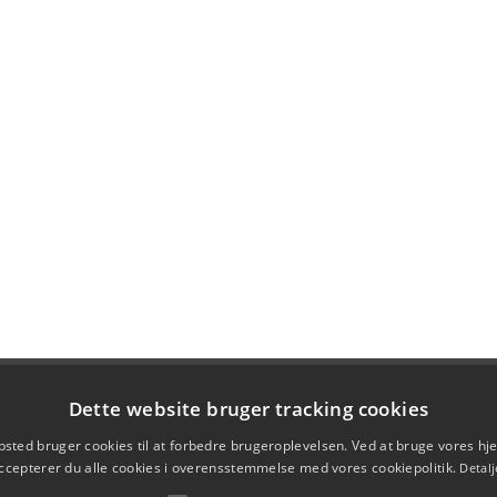
Dette website bruger tracking cookies
sted bruger cookies til at forbedre brugeroplevelsen. Ved at bruge vores 
ccepterer du alle cookies i overensstemmelse med vores cookiepolitik.
Detalj