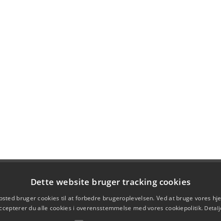
Dette website bruger tracking cookies
sted bruger cookies til at forbedre brugeroplevelsen. Ved at bruge vores 
ccepterer du alle cookies i overensstemmelse med vores cookiepolitik.
Detalj