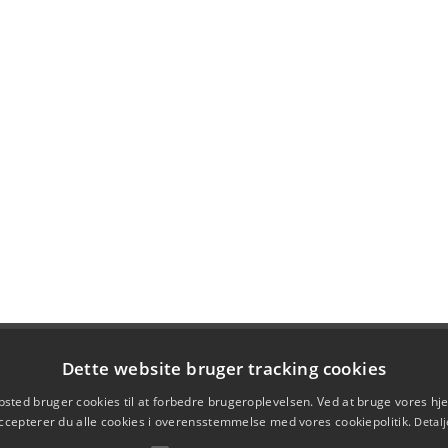
Dette website bruger tracking cookies
sted bruger cookies til at forbedre brugeroplevelsen. Ved at bruge vores 
ccepterer du alle cookies i overensstemmelse med vores cookiepolitik.
Detalj