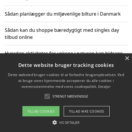
Sådan planlægger du miljøvenlige bilture i Danmark
Sådan kan du shoppe bæredygtigt med singles day
tilbud online
Hvordan aktiviteter for voksne i naturen kan bidrage
×
til CO2-reduktion
Dette website bruger tracking cookies
Dette websted bruger cookies til at forbedre brugeroplevelsen. Ved
Sådan planlægger du dine vigtige datoer for CO2-
at bruge vores hjemmeside accepterer du alle cookies i
reduktion
overensstemmelse med vores cookiepolitik.
Detaljer
STRENGT NØDVENDIGE
Copyright 2026 - Pilanto Aps
TILLAD COOKIES
TILLAD IKKE COOKIES
Om / kontakt
Blog
Betingelser
VIS DETALJER