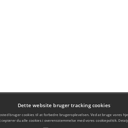
Dette website bruger tracking cookies
sted bruger cookies til at forbedre brugeroplevelsen. Ved at bruge vores 
ccepterer du alle cookies i overensstemmelse med vores cookiepolitik.
Detalj