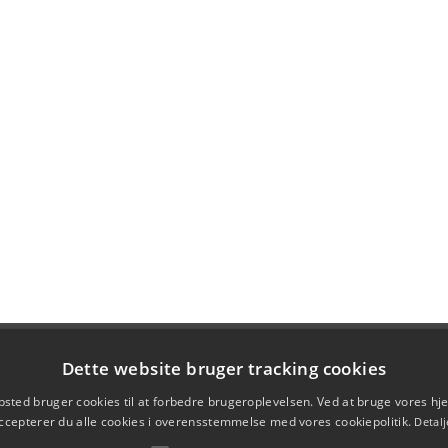
Dette website bruger tracking cookies
sted bruger cookies til at forbedre brugeroplevelsen. Ved at bruge vores 
ccepterer du alle cookies i overensstemmelse med vores cookiepolitik.
Detalj