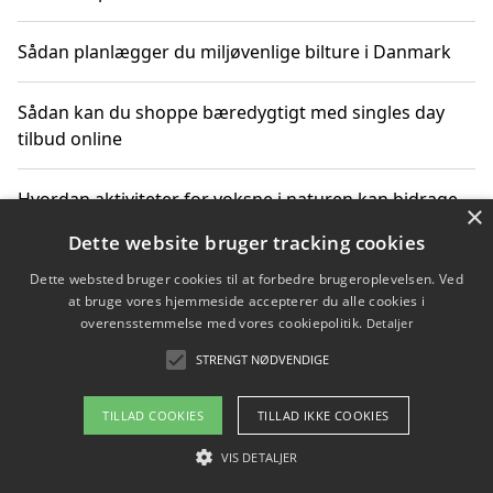
Sådan planlægger du miljøvenlige bilture i Danmark
Sådan kan du shoppe bæredygtigt med singles day
tilbud online
Hvordan aktiviteter for voksne i naturen kan bidrage
×
til CO2-reduktion
Dette website bruger tracking cookies
Dette websted bruger cookies til at forbedre brugeroplevelsen. Ved
Sådan planlægger du dine vigtige datoer for CO2-
at bruge vores hjemmeside accepterer du alle cookies i
reduktion
overensstemmelse med vores cookiepolitik.
Detaljer
STRENGT NØDVENDIGE
Copyright 2026 - Pilanto Aps
TILLAD COOKIES
TILLAD IKKE COOKIES
Om / kontakt
Blog
Betingelser
VIS DETALJER