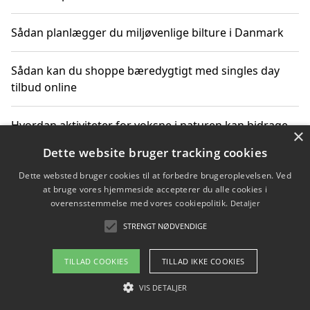
Sådan planlægger du miljøvenlige bilture i Danmark
Sådan kan du shoppe bæredygtigt med singles day
tilbud online
Hvordan aktiviteter for voksne i naturen kan bidrage
×
til CO2-reduktion
Dette website bruger tracking cookies
Dette websted bruger cookies til at forbedre brugeroplevelsen. Ved
Sådan planlægger du dine vigtige datoer for CO2-
at bruge vores hjemmeside accepterer du alle cookies i
reduktion
overensstemmelse med vores cookiepolitik.
Detaljer
STRENGT NØDVENDIGE
Copyright 2026 - Pilanto Aps
TILLAD COOKIES
TILLAD IKKE COOKIES
Om / kontakt
Blog
Betingelser
VIS DETALJER